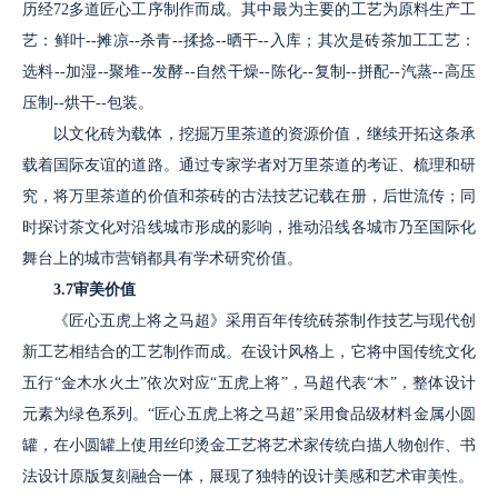
历经72多道匠心工序制作而成。其中最为主要的工艺为原料生产工
艺：鲜叶--摊凉--杀青--揉捻--晒干--入库；其次是砖茶加工工艺：
选料--加湿--聚堆--发酵--自然干燥--陈化--复制--拼配--汽蒸--高压
压制--烘干--包装。
以文化砖为载体，挖掘万里茶道的资源价值，继续开拓这条承
载着国际友谊的道路。通过专家学者对万里茶道的考证、梳理和研
究，将万里茶道的价值和茶砖的古法技艺记载在册，后世流传；同
时探讨茶文化对沿线城市形成的影响，推动沿线各城市乃至国际化
舞台上的城市营销都具有学术研究价值。
3.7审美价值
《匠心五虎上将之马超》采用百年传统砖茶制作技艺与现代创
新工艺相结合的工艺制作而成。在设计风格上，它将中国传统文化
五行“金木水火土”依次对应“五虎上将”，马超代表“木”，整体设计
元素为绿色系列。“匠心五虎上将之马超”采用食品级材料金属小圆
罐，在小圆罐上使用丝印烫金工艺将艺术家传统白描人物创作、书
法设计原版复刻融合一体，展现了独特的设计美感和艺术审美性。