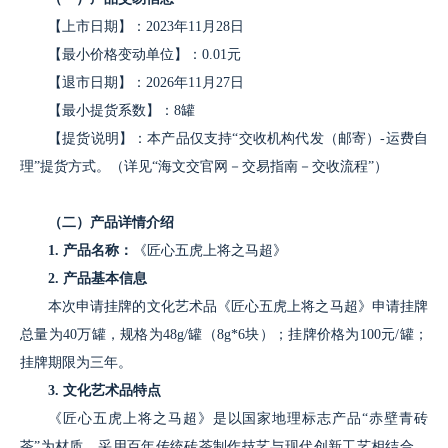
托管仓库
羊楼洞茶业股份有限公司托管仓库
【上市日期】：2023年11月28日
【最小价格变动单位】：0.01元
挂牌机构
湖北羊楼洞智慧仓储运营管理有限公司
【退市日期】：2026年11月27日
【最小提货系数】：8罐
【提货说明】：本产品仅支持“交收机构代发（邮寄）-运费自
理”提货方式。（详见“海文交官网－交易指南－交收流程”）
（二）产品详情介绍
1. 产品名称：
《匠心五虎上将之马超》
2. 产品基本信息
本次申请挂牌的文化艺术品《匠心五虎上将之马超》申请挂牌
总量为40万罐，规格为48g/罐（8g*6块）；挂牌价格为100元/罐；
挂牌期限为三年。
3. 文化艺术品特点
《匠心五虎上将之马超》是以国家地理标志产品“赤壁青砖
茶”为材质，采用百年传统砖茶制作技艺与现代创新工艺相结合，