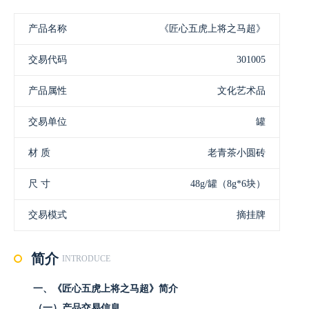
产品名称
《匠心五虎上将之马超》
交易代码
301005
产品属性
文化艺术品
交易单位
罐
材 质
老青茶小圆砖
尺 寸
48g/罐（8g*6块）
交易模式
摘挂牌
挂牌数量
400000
简介
INTRODUCE
挂牌参考价
100元
一、《匠心五虎上将之马超》简介
格
（一）产品交易信息