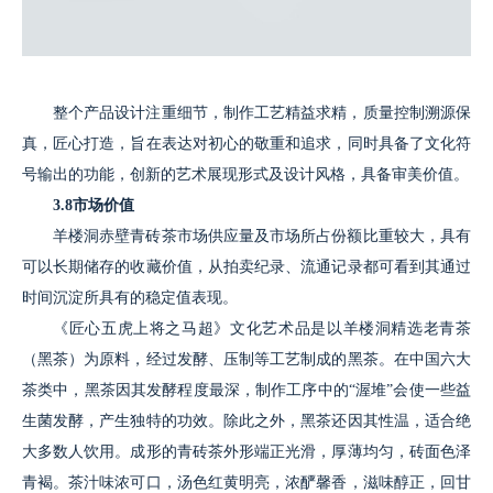
整个产品设计注重细节，制作工艺精益求精，质量控制溯源保
真，匠心打造，旨在表达对初心的敬重和追求，同时具备了文化符
号输出的功能，创新的艺术展现形式及设计风格，具备审美价值。
3.8市场价值
羊楼洞赤壁青砖茶市场供应量及市场所占份额比重较大，具有
可以长期储存的收藏价值，从拍卖纪录、流通记录都可看到其通过
时间沉淀所具有的稳定值表现。
《匠心五虎上将之马超》文化艺术品是以羊楼洞精选老青茶
（黑茶）为原料，经过发酵、压制等工艺制成的黑茶。在中国六大
茶类中，黑茶因其发酵程度最深，制作工序中的“渥堆”会使一些益
生菌发酵，产生独特的功效。除此之外，黑茶还因其性温，适合绝
大多数人饮用。成形的青砖茶外形端正光滑，厚薄均匀，砖面色泽
青褐。茶汁味浓可口，汤色红黄明亮，浓酽馨香，滋味醇正，回甘