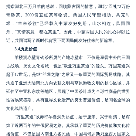
捐赠湖北三万只羊的感谢，回馈蒙古国的情意，湖北“回礼”2万份
青砖茶、2000份宜红茶等物资。两国人民守望相助、共克时
艰，“羊来茶往”已经载入中蒙友好史册，山水相连，风雨同
舟，“真情实意，都在茶里”。因此，中蒙两国人民的民心得以拉
近，共同谱写了新时代背景下两国民间友好往来的新篇章。
3.4历史价值
羊楼洞赤壁青砖茶所属的产地赤壁市，不仅是享誉中外的三国
古战场、历史文化名城，也是“欧亚万里茶道”的源头。万里茶道兴
起于17世纪，是继“丝绸之路”之后又一条重要的国际贸易线路。其
沟通了亚洲大陆南北方向农耕文明与草原游牧文明的核心区域，并
延伸至中亚和东欧等地区，展现了中国茶叶成为全球性商品的世界
性贸易繁盛期，具有世界文化遗产的突出普遍价值，是闻名全球的
文化线路遗产。
“万里茶道”以赤壁羊楼洞为起点，始于唐宋、兴于明清，是辉
煌了近两百年的中俄贸易之路。其承载了重要的历史价值和文化传
播价值，不仅是国内南北方各民族、中国与俄罗斯乃至西方国家文