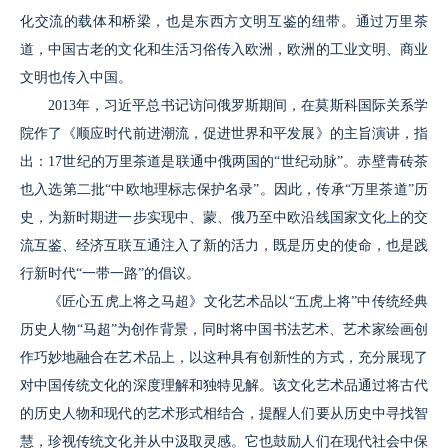
化交流的载体和桥梁，也是东西方文明互鉴的纽带。通过万里茶
道，中国古老的文化和生活习俗传入欧洲，欧洲的工业文明、商业
文明也传入中国。
2013年，习近平总书记访问俄罗斯期间，在莫斯科国际关系学
院作了《顺应时代前进潮流，促进世界和平发展》的主旨演讲，指
出：17世纪的万里茶道是联通中俄两国的“世纪动脉”。赤壁青砖茶
也入选第二批“中欧地理标志保护名录”。因此，传承“万里茶道”历
史，为新时期进一步实现中、蒙、俄乃至中欧沿线国家文化上的交
流互鉴、经济互联互通注入了新的活力，既是历史的使命，也是践
行新时代“一带一路”的倡议。
《匠心五虎上将之马超》文化艺术品以“五虎上将”中传统经典
历史人物“马超”为创作背景，同时将中国书法艺术、艺术家绘画创
作巧妙地融合在艺术品上，以这种具有创新性的方式，充分展现了
对中国传统文化的深度理解和独特见解。该文化艺术品通过将古代
的历史人物和现代的艺术形式相结合，提醒人们要从历史中寻找智
慧，珍视传统文化并从中汲取灵感。它也鼓励人们在现代社会中保