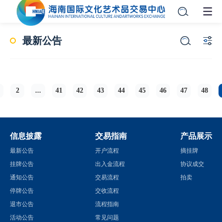
最新公告
2
...
41
42
43
44
45
46
47
48
信息披露
交易指南
产品展示
最新公告
开户流程
摘挂牌
挂牌公告
出入金流程
协议成交
通知公告
交易流程
拍卖
停牌公告
交收流程
退市公告
流程指南
活动公告
常见问题