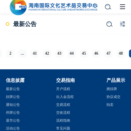
最新公告
2
...
41
42
43
44
45
46
47
48
信息披露
交易指南
产品展示
最新公告
开户流程
摘挂牌
挂牌公告
出入金流程
协议成交
通知公告
交易流程
拍卖
停牌公告
交收流程
退市公告
流程指南
活动公告
常见问题