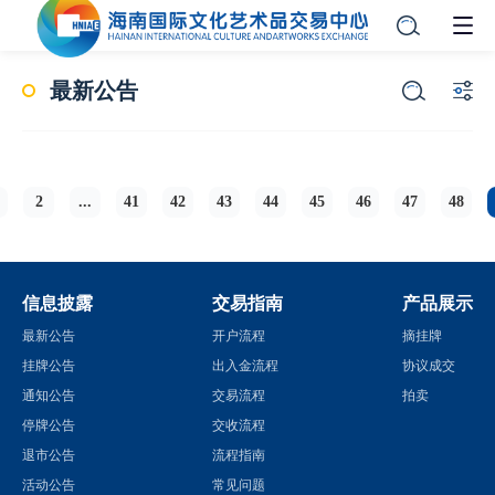
最新公告
2
...
41
42
43
44
45
46
47
48
信息披露
交易指南
产品展示
最新公告
开户流程
摘挂牌
挂牌公告
出入金流程
协议成交
通知公告
交易流程
拍卖
停牌公告
交收流程
退市公告
流程指南
活动公告
常见问题