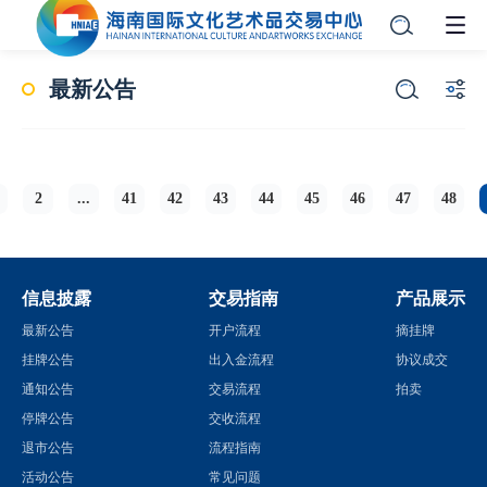
最新公告
2
...
41
42
43
44
45
46
47
48
信息披露
交易指南
产品展示
最新公告
开户流程
摘挂牌
挂牌公告
出入金流程
协议成交
通知公告
交易流程
拍卖
停牌公告
交收流程
退市公告
流程指南
活动公告
常见问题