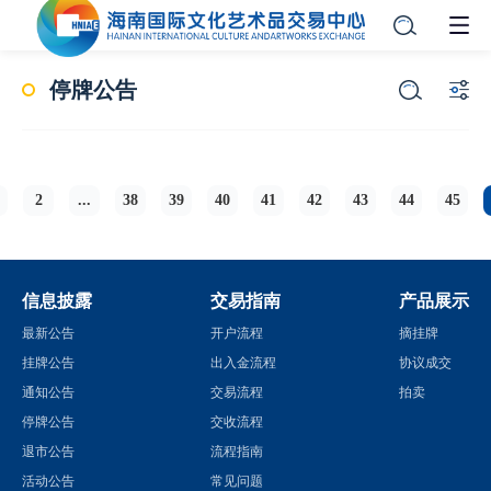
停牌公告
2
...
38
39
40
41
42
43
44
45
信息披露
交易指南
产品展示
最新公告
开户流程
摘挂牌
挂牌公告
出入金流程
协议成交
通知公告
交易流程
拍卖
停牌公告
交收流程
退市公告
流程指南
活动公告
常见问题