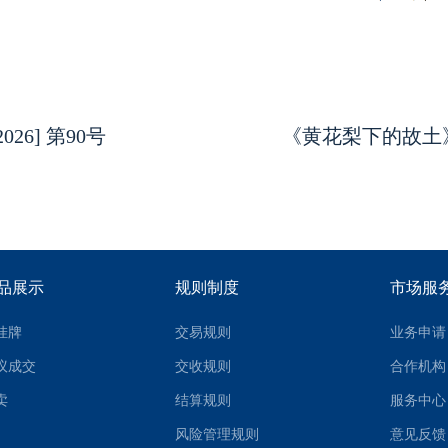
6] 第90号
《黄花梨下的故土》产
品展示
规则制度
市场服
挂牌
交易规则
业务申请
议成交
交收规则
合作机构
卖
结算规则
服务中心
风险管理规则
意见反馈