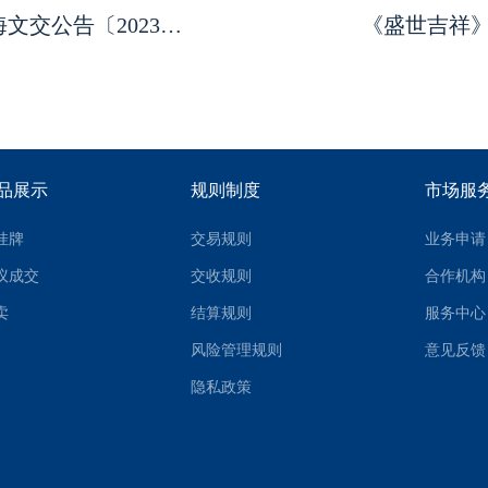
关于端午节假期休市安排的通知（海文交公告〔2023〕7 号）
《盛世吉祥》产
品展示
规则制度
市场服
挂牌
交易规则
业务申请
议成交
交收规则
合作机构
卖
结算规则
服务中心
风险管理规则
意见反馈
隐私政策